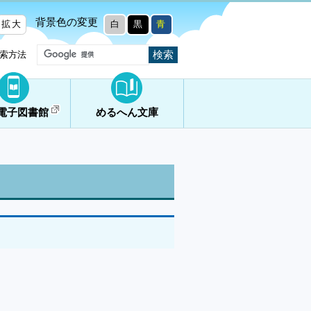
背景色の変更
拡大
白
黒
青
索方法
電子図書館
めるへん文庫