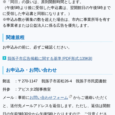
※「同日」の扱いは、原則開館時間とします。
（午後5時より後に受領した申込書は、翌開館日の午後5時まで
に受領した申込書と同順になります。）
※申込み数が募集の数を超えた場合は、市内に事業所等を有す
る事業者または公益法人に係る広告を優先します。
関連規程
お申込みの前に、必ずご確認ください。
我孫子市広告掲載に関する基準 [PDF形式:139KB]
お申込み・お問い合わせ
郵送 ：〒270-1147 我孫子市若松26-4 我孫子市民図書館
持参 ：アビスタ2階事務室
メール：事前に
お問い合わせフォーム
からご連絡いただく
と、送付先メールアドレスを返信します。ただし、返信は開館
日の午前9時30分から午後5時となりますので、ご注意くださ