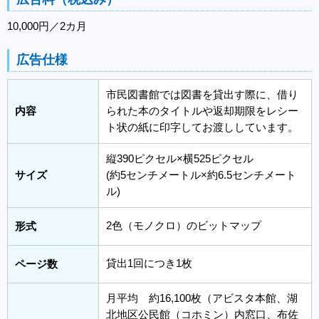
10,000円／2カ月
広告仕様
市民図書館では図書を貸出す際に、借り
内容
られた本のタイトルや返却期限をレシー
ト状の紙に印字してお渡ししています。
縦390ピクセル×横525ピクセル
サイズ
(約5センチメートル×約6.5センチメート
ル)
2色（モノクロ）のビットマップ
形式
貸出1回につき1枚
ページ数
月平均 約16,100枚（アビスタ本館、湖
北地区公民館（コホミン）内窓口、布佐