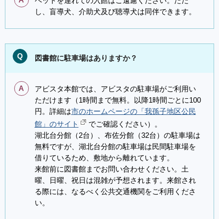
A
ペットを連れての入館はご遠慮ください。ただ
し、盲導犬、介助犬及び聴導犬は同伴できます。
Q
図書館に駐車場はありますか？
A
アビスタ本館では、アビスタの駐車場がご利用い
ただけます（1時間まで無料。以降1時間ごとに100
円。詳細は
市のホームページの「我孫子地区公民
館」のサイト
でご確認ください）。
湖北台分館（2台）、布佐分館（32台）の駐車場は
無料ですが、湖北台分館の駐車場は民間駐車場を
借りているため、敷地から離れています。
来館前に図書館までお問い合わせください。土
曜、日曜、祝日は混雑が予想されます。来館され
る際には、なるべく公共交通機関をご利用くださ
い。