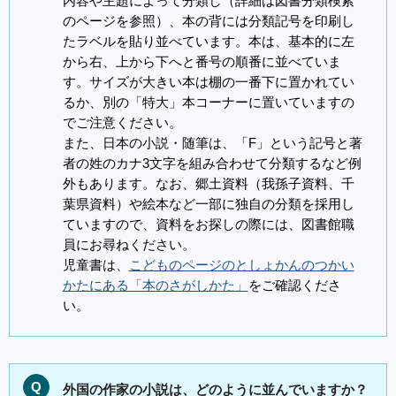
内容や主題によって分類し（詳細は図書分類検索
のページを参照）、本の背には分類記号を印刷し
たラベルを貼り並べています。本は、基本的に左
から右、上から下へと番号の順番に並べていま
す。サイズが大きい本は棚の一番下に置かれてい
るか、別の「特大」本コーナーに置いていますの
でご注意ください。
また、日本の小説・随筆は、「F」という記号と著
者の姓のカナ3文字を組み合わせて分類するなど例
外もあります。なお、郷土資料（我孫子資料、千
葉県資料）や絵本など一部に独自の分類を採用し
ていますので、資料をお探しの際には、図書館職
員にお尋ねください。
児童書は、
こどものページのとしょかんのつかい
かたにある「本のさがしかた」
をご確認くださ
い。
Q
外国の作家の小説は、どのように並んでいますか？