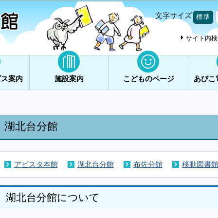
文字サイズ
標準
サイト内検
ビス案内
施設案内
こどものページ
あびこ
湖北台分館
アビスタ本館
湖北台分館
布佐分館
移動図書
湖北台分館について