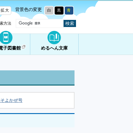
背景色の変更
拡大
白
黒
青
索方法
電子図書館
めるへん文庫
館そよかぜ号