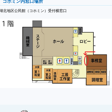
コホミン内窓口場所
湖北地区公民館（コホミン）受付横窓口