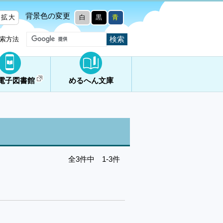
背景色の変更
拡大
白
黒
青
索方法
電子図書館
めるへん文庫
全3件中 1-3件