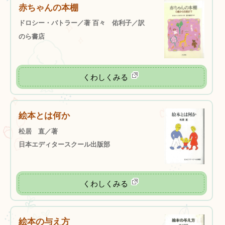
赤ちゃんの本棚
ドロシー・バトラー／著 百々 佑利子／訳
のら書店
くわしくみる
絵本とは何か
松居 直／著
日本エディタースクール出版部
くわしくみる
絵本の与え方