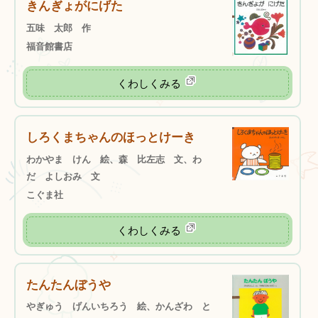
きんぎょがにげた
五味 太郎 作
福音館書店
くわしくみる
しろくまちゃんのほっとけーき
わかやま けん 絵、森 比左志 文、わ
だ よしおみ 文
こぐま社
くわしくみる
たんたんぼうや
やぎゅう げんいちろう 絵、かんざわ と