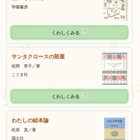
学陽書房
くわしくみる
サンタクロースの部屋
松岡 享子／著
こぐま社
くわしくみる
わたしの絵本論
松居 直／著
国土社