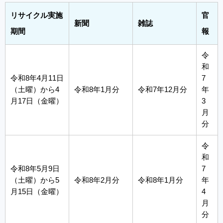
リサイクル実施
官
新聞
雑誌
期間
報
令
和
令和8年4月11日
7
（土曜）から4
令和8年1月分
令和7年12月分
年
月17日（金曜）
3
月
分
令
和
令和8年5月9日
7
（土曜）から5
令和8年2月分
令和8年1月分
年
月15日（金曜）
4
月
分