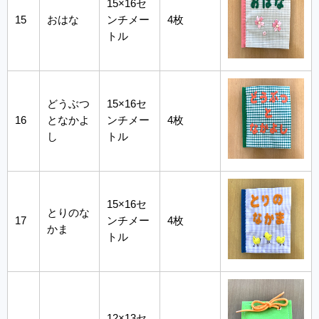
15×16セ
15
おはな
ンチメー
4枚
トル
どうぶつ
15×16セ
16
となかよ
ンチメー
4枚
し
トル
15×16セ
とりのな
17
ンチメー
4枚
かま
トル
12×13セ