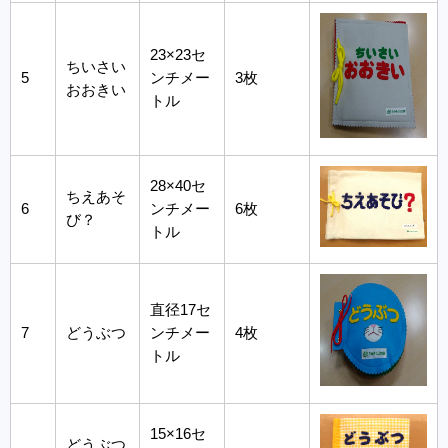
23×23セ
ちいさい
5
ンチメー
3枚
おおきい
トル
28×40セ
ちえあそ
6
ンチメー
6枚
び？
トル
直径17セ
7
どうぶつ
ンチメー
4枚
トル
15×16セ
どうぶつ