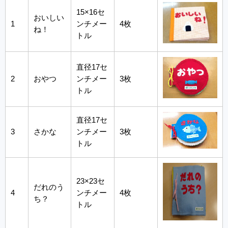
15×16セ
おいしい
1
ンチメー
4枚
ね！
トル
直径17セ
2
おやつ
ンチメー
3枚
トル
直径17セ
3
さかな
ンチメー
3枚
トル
23×23セ
だれのう
4
ンチメー
4枚
ち？
トル