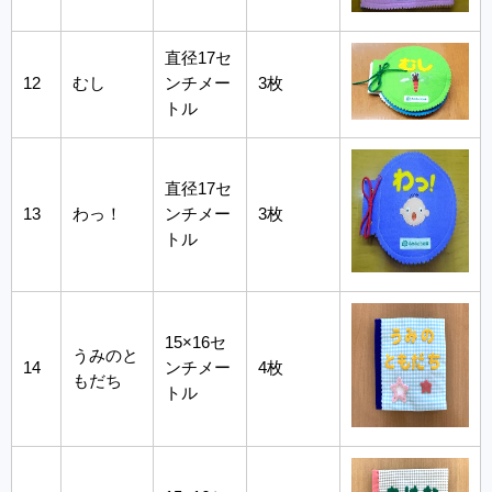
直径17セ
12
むし
ンチメー
3枚
トル
直径17セ
13
わっ！
ンチメー
3枚
トル
15×16セ
うみのと
14
ンチメー
4枚
もだち
トル