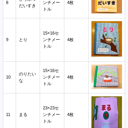
8
ンチメー
4枚
だいすき
トル
15×16セ
9
とり
ンチメー
4枚
トル
15×16セ
のりたい
10
ンチメー
4枚
な
トル
23×23セ
11
まる
ンチメー
4枚
トル