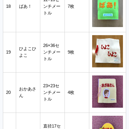
18
ばあ！
ンチメー
7枚
トル
26×36セ
ひよこひ
19
ンチメー
9枚
よこ
トル
23×23セ
おかあさ
20
ンチメー
4枚
ん
トル
直径17セ