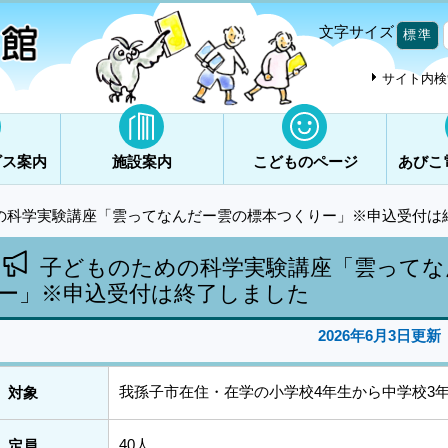
文字サイズ
標準
サイト内検
ビス案内
施設案内
こどものページ
あびこ
の科学実験講座「雲ってなんだー雲の標本つくりー」※申込受付は
子どものための科学実験講座「雲ってな
ー」※申込受付は終了しました
2026年6月3日更新
我孫子市在住・在学の小学校4年生から中学校3
対象
40人
定員