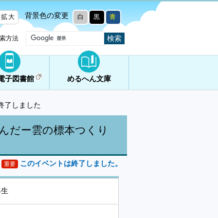
背景色の変更
拡大
白
黒
青
索方法
電子図書館
めるへん文庫
終了しました
んだー雲の標本つくり
このイベントは終了しました。
重要
年生