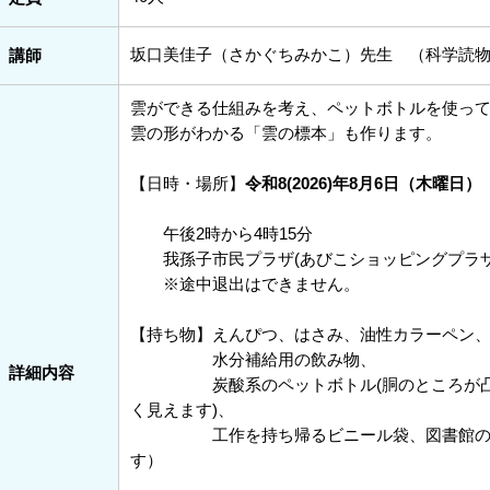
坂口美佳子（さかぐちみかこ）先生 （科学読
講師
雲ができる仕組みを考え、ペットボトルを使って
雲の形がわかる「雲の標本」も作ります。
【日時・場所】
令和8(2026)年8月6日（木曜日）
午後2時から4時15分
我孫子市民プラザ(あびこショッピングプラザ
※途中退出はできません。
【持ち物】えんぴつ、はさみ、油性カラ
水分補給用の飲み物、
詳細内容
炭酸系のペットボトル(胴のところが凸凹
く見えます)、
工作を持ち帰るビニール袋、図書館の利
す）